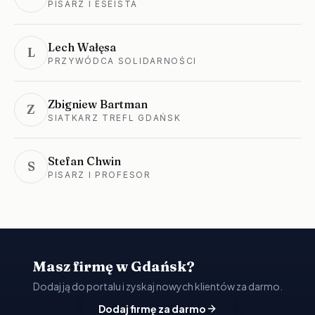
PISARZ I ESEISTA
Lech Wałęsa
L
PRZYWÓDCA SOLIDARNOŚCI
Zbigniew Bartman
Z
SIATKARZ TREFL GDAŃSK
Stefan Chwin
S
PISARZ I PROFESOR
Masz firmę w Gdańsk?
Dodaj ją do portalu i zyskaj nowych klientów za darmo.
Dodaj firmę za darmo