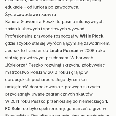
edukację – od juniora po zawodowca.
Życie zawodowe i kariera
Kariera Sławomira Peszki to pasmo intensywnych
zmian klubowych i sportowych wyzwań.
Profesjonalną przygodę rozpoczął w
Wiśle Płock
,
gdzie szybko stał się wyróżniającym się zawodnikiem.
Jednak to transfer do
Lecha Poznań
w 2008 roku
stał się prawdziwym przełomem. W barwach
„Kolejorza” Peszko rozwinął skrzydła, zdobywając
mistrzostwo Polski w 2010 roku i grając w
europejskich pucharach. Jego dynamika i
umiejętność dośrodkowania z prawego skrzydła
przyciągnęły uwagę zagranicznych skautów.
W 2011 roku Peszko przeniósł się do niemieckiego
1.
FC Köln
, co było spełnieniem jego marzeń o grze w
Bundeslidze. Rywalizacja na najwyższym poziomie w