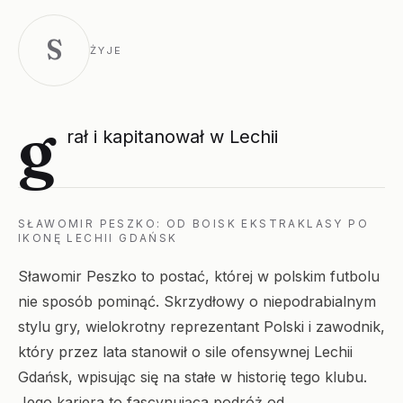
S
ŻYJE
g
rał i kapitanował w Lechii
SŁAWOMIR PESZKO: OD BOISK EKSTRAKLASY PO
IKONĘ LECHII GDAŃSK
Sławomir Peszko to postać, której w polskim futbolu
nie sposób pominąć. Skrzydłowy o niepodrabialnym
stylu gry, wielokrotny reprezentant Polski i zawodnik,
który przez lata stanowił o sile ofensywnej Lechii
Gdańsk, wpisując się na stałe w historię tego klubu.
Jego kariera to fascynująca podróż od