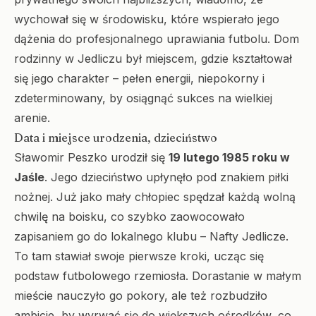
wychował się w środowisku, które wspierało jego
dążenia do profesjonalnego uprawiania futbolu. Dom
rodzinny w Jedliczu był miejscem, gdzie kształtował
się jego charakter – pełen energii, niepokorny i
zdeterminowany, by osiągnąć sukces na wielkiej
arenie.
Data i miejsce urodzenia, dzieciństwo
Sławomir Peszko urodził się
19 lutego 1985 roku w
Jaśle
. Jego dzieciństwo upłynęło pod znakiem piłki
nożnej. Już jako mały chłopiec spędzał każdą wolną
chwilę na boisku, co szybko zaowocowało
zapisaniem go do lokalnego klubu – Nafty Jedlicze.
To tam stawiał swoje pierwsze kroki, ucząc się
podstaw futbolowego rzemiosła. Dorastanie w małym
mieście nauczyło go pokory, ale też rozbudziło
ambicje, by wyrwać się do większych ośrodków, co