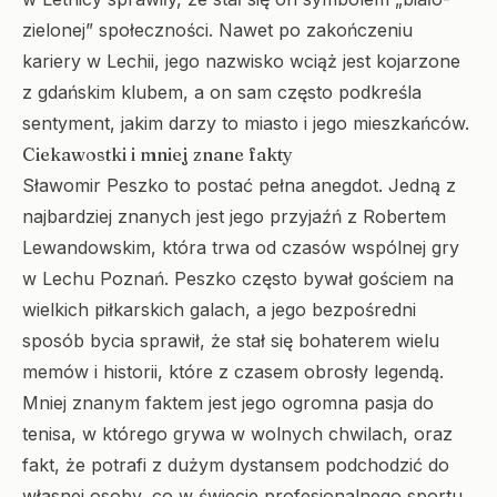
zielonej” społeczności. Nawet po zakończeniu
kariery w Lechii, jego nazwisko wciąż jest kojarzone
z gdańskim klubem, a on sam często podkreśla
sentyment, jakim darzy to miasto i jego mieszkańców.
Ciekawostki i mniej znane fakty
Sławomir Peszko to postać pełna anegdot. Jedną z
najbardziej znanych jest jego przyjaźń z Robertem
Lewandowskim, która trwa od czasów wspólnej gry
w Lechu Poznań. Peszko często bywał gościem na
wielkich piłkarskich galach, a jego bezpośredni
sposób bycia sprawił, że stał się bohaterem wielu
memów i historii, które z czasem obrosły legendą.
Mniej znanym faktem jest jego ogromna pasja do
tenisa, w którego grywa w wolnych chwilach, oraz
fakt, że potrafi z dużym dystansem podchodzić do
własnej osoby, co w świecie profesjonalnego sportu