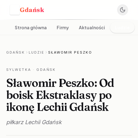
Gdańsk
G
Strona główna
Firmy
Aktualności
Ludzie
GDAŃSK
LUDZIE
SŁAWOMIR PESZKO
SYLWETKA
· GDAŃSK
Sławomir Peszko: Od
boisk Ekstraklasy po
ikonę Lechii Gdańsk
piłkarz Lechii Gdańsk