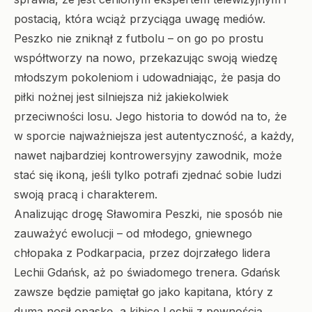
postacią, która wciąż przyciąga uwagę mediów.
Peszko nie zniknął z futbolu – on go po prostu
współtworzy na nowo, przekazując swoją wiedzę
młodszym pokoleniom i udowadniając, że pasja do
piłki nożnej jest silniejsza niż jakiekolwiek
przeciwności losu. Jego historia to dowód na to, że
w sporcie najważniejsza jest autentyczność, a każdy,
nawet najbardziej kontrowersyjny zawodnik, może
stać się ikoną, jeśli tylko potrafi zjednać sobie ludzi
swoją pracą i charakterem.
Analizując drogę Sławomira Peszki, nie sposób nie
zauważyć ewolucji – od młodego, gniewnego
chłopaka z Podkarpacia, przez dojrzałego lidera
Lechii Gdańsk, aż po świadomego trenera. Gdańsk
zawsze będzie pamiętał go jako kapitana, który z
dumą nosił opaskę, a kibice Lechii z pewnością