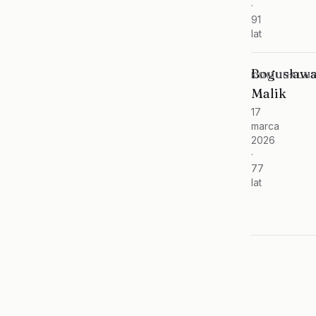
·
91
lat
Bogusław
KOMUNALNY
Malik
17
marca
2026
·
77
lat