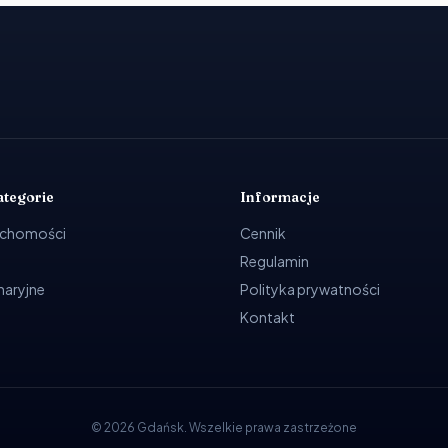
ategorie
Informacje
uchomości
Cennik
Regulamin
ynaryjne
Polityka prywatności
Kontakt
©
2026
Gdańsk
.
Wszelkie prawa zastrzeżone