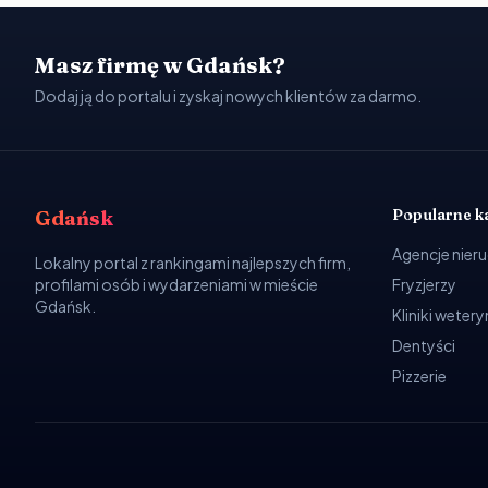
Masz firmę w Gdańsk?
Dodaj ją do portalu i zyskaj nowych klientów za darmo.
Popularne k
Gdańsk
Agencje nier
Lokalny portal z rankingami najlepszych firm,
profilami osób i wydarzeniami w mieście
Fryzjerzy
Gdańsk.
Kliniki weter
Dentyści
Pizzerie