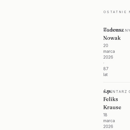
OSTATNIE
Tadeusz
KOMUNALNY
Nowak
20
marca
2026
·
87
lat
ś.p.
CMENTARZ O
Feliks
Krause
18
marca
2026