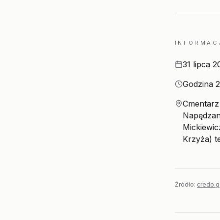
INFORMAC
Data
31 lipca 2
Godzina
Godzina 2
Miejsce
Cmentarz 
Napędzan
Mickiewic
Krzyża) t
Źródło:
credo.g