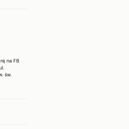
ij na FB
l.
. św.