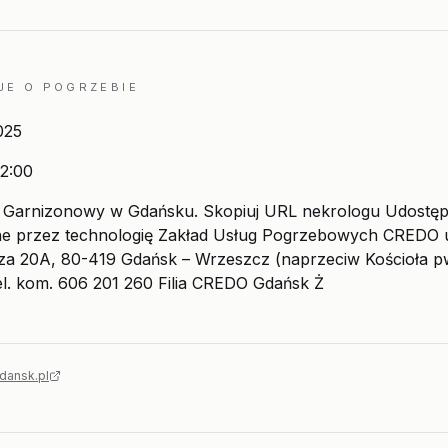
JE O POGRZEBIE
025
2:00
Garnizonowy w Gdańsku. Skopiuj URL nekrologu Udostępn
e przez technologię Zakład Usług Pogrzebowych CREDO u
za 20A, 80-419 Gdańsk – Wrzeszcz (naprzeciw Kościoła pw
el. kom. 606 201 260 Filia CREDO Gdańsk Ż
dansk.pl