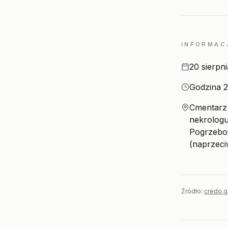
INFORMAC
Data
20 sierpn
Godzina
Godzina 2
Miejsce
Cmentarz 
nekrologu
Pogrzebo
(naprzeci
Źródło:
credo.g