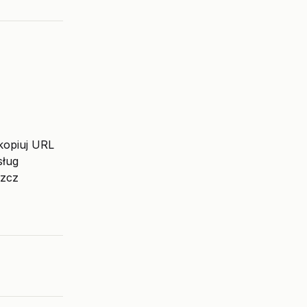
kopiuj URL
sług
szcz