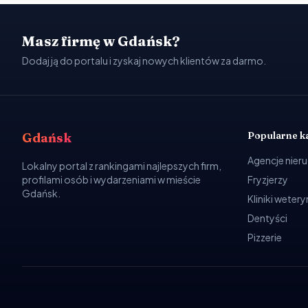
Masz firmę w Gdańsk?
Dodaj ją do portalu i zyskaj nowych klientów za darmo.
Popularne k
Gdańsk
Agencje nier
Lokalny portal z rankingami najlepszych firm,
profilami osób i wydarzeniami w mieście
Fryzjerzy
Gdańsk.
Kliniki weter
Dentyści
Pizzerie