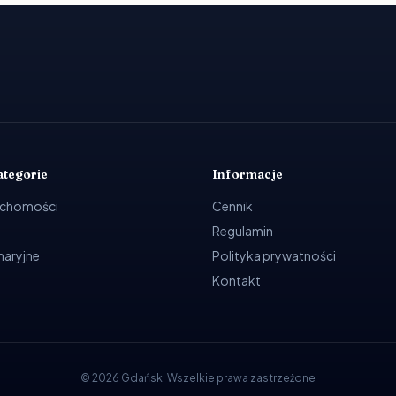
ategorie
Informacje
uchomości
Cennik
Regulamin
ynaryjne
Polityka prywatności
Kontakt
©
2026
Gdańsk
.
Wszelkie prawa zastrzeżone