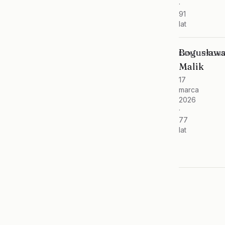
·
91
lat
Bogusław
KOMUNALNY
Malik
17
marca
2026
·
77
lat