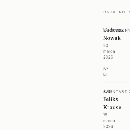
OSTATNIE
Tadeusz
KOMUNALNY
Nowak
20
marca
2026
·
87
lat
ś.p.
CMENTARZ O
Feliks
Krause
18
marca
2026