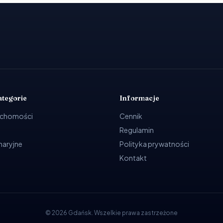
ategorie
Informacje
uchomości
Cennik
Regulamin
ynaryjne
Polityka prywatności
Kontakt
©
2026
Gdańsk
.
Wszelkie prawa zastrzeżone