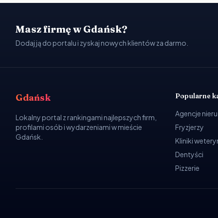
Masz firmę w Gdańsk?
Dodaj ją do portalu i zyskaj nowych klientów za darmo.
Popularne k
Gdańsk
Agencje nier
Lokalny portal z rankingami najlepszych firm,
profilami osób i wydarzeniami w mieście
Fryzjerzy
Gdańsk.
Kliniki weter
Dentyści
Pizzerie