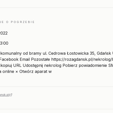
JE O POGRZEBIE
2022
3:00
komunalny od bramy ul. Cedrowa Łostowicka 35, Gdańsk 
Facebook Email Pozostałe https://rozagdansk.pl/nekrolog
kopiuj URL Udostępnij nekrolog Pobierz powiadomienie 
a online × Otwórz aparat w
nsk.pl