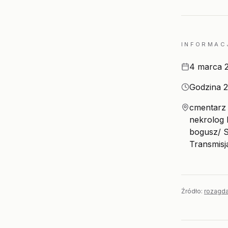
INFORMAC
Data
4 marca 
Godzina
Godzina 2
Miejsce
cmentarz 
nekrolog 
bogusz/ S
Transmisj
Źródło:
rozagda