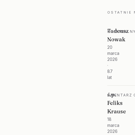
OSTATNIE
Tadeusz
KOMUNALNY
Nowak
20
marca
2026
·
87
lat
ś.p.
CMENTARZ O
Feliks
Krause
18
marca
2026