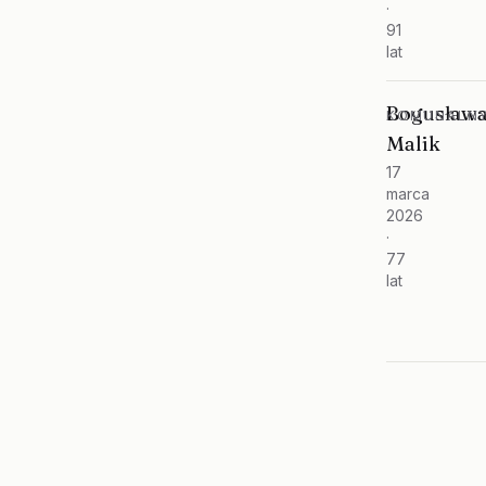
·
91
lat
Bogusław
KOMUNALNY
Malik
17
marca
2026
·
77
lat