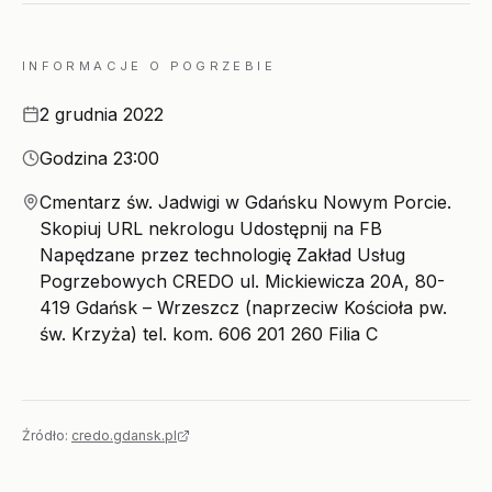
INFORMACJE O POGRZEBIE
Data
2 grudnia 2022
Godzina
Godzina 23:00
Miejsce
Cmentarz św. Jadwigi w Gdańsku Nowym Porcie.
Skopiuj URL nekrologu Udostępnij na FB
Napędzane przez technologię Zakład Usług
Pogrzebowych CREDO ul. Mickiewicza 20A, 80-
419 Gdańsk – Wrzeszcz (naprzeciw Kościoła pw.
św. Krzyża) tel. kom. 606 201 260 Filia C
Źródło:
credo.gdansk.pl