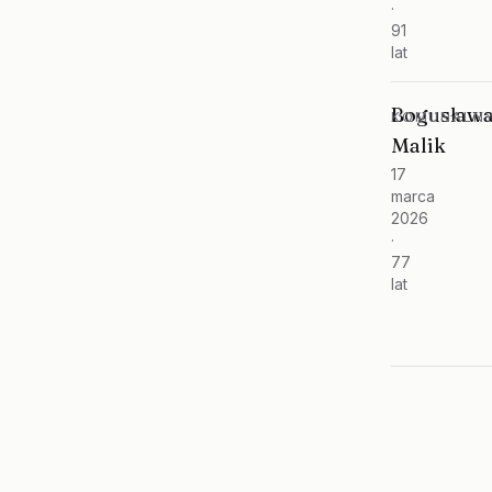
·
91
lat
Bogusław
KOMUNALNY
Malik
17
marca
2026
·
77
lat