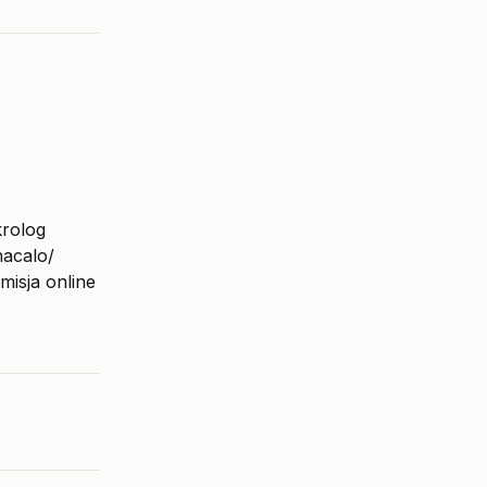
krolog
hacalo/
isja online