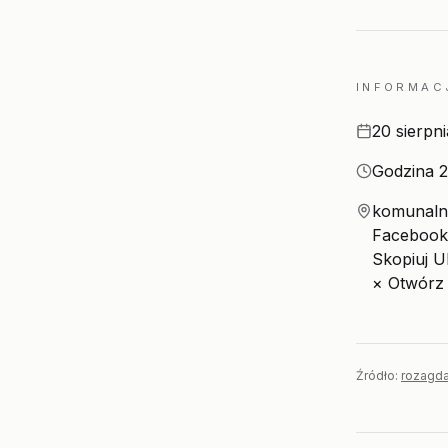
INFORMAC
Data
20 sierpn
Godzina
Godzina 2
Miejsce
komunalny
Facebook 
Skopiuj U
× Otwórz
Źródło:
rozagda