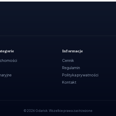
ategorie
Informacje
uchomości
Cennik
Regulamin
ynaryjne
Polityka prywatności
Kontakt
©
2026
Gdańsk
.
Wszelkie prawa zastrzeżone