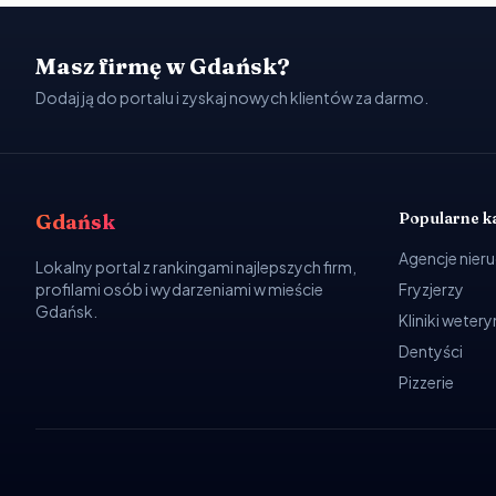
Masz firmę w Gdańsk?
Dodaj ją do portalu i zyskaj nowych klientów za darmo.
Popularne k
Gdańsk
Agencje nier
Lokalny portal z rankingami najlepszych firm,
profilami osób i wydarzeniami w mieście
Fryzjerzy
Gdańsk.
Kliniki weter
Dentyści
Pizzerie