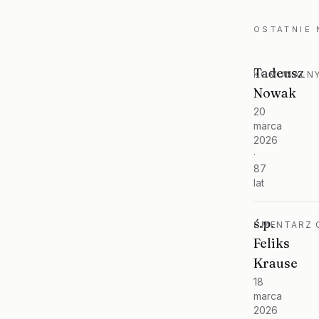
OSTATNIE
Tadeusz
KOMUNALNY
Nowak
20
marca
2026
·
87
lat
ś.p.
CMENTARZ O
Feliks
Krause
18
marca
2026