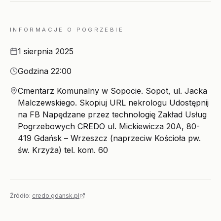
INFORMACJE O POGRZEBIE
Data
1 sierpnia 2025
Godzina
Godzina 22:00
Miejsce
Cmentarz Komunalny w Sopocie. Sopot, ul. Jacka
Malczewskiego. Skopiuj URL nekrologu Udostępnij
na FB Napędzane przez technologię Zakład Usług
Pogrzebowych CREDO ul. Mickiewicza 20A, 80-
419 Gdańsk – Wrzeszcz (naprzeciw Kościoła pw.
św. Krzyża) tel. kom. 60
Źródło:
credo.gdansk.pl