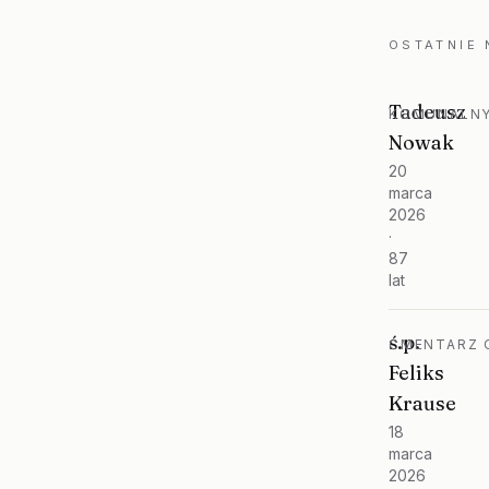
OSTATNIE
Tadeusz
KOMUNALNY
Nowak
20
marca
2026
·
87
lat
ś.p.
CMENTARZ O
Feliks
Krause
18
marca
2026