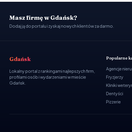
Masz firmę w Gdańsk?
Dodaj ją do portalu i zyskaj nowych klientów za darmo.
Popularne k
Gdańsk
Agencje nier
Lokalny portal z rankingami najlepszych firm,
profilami osób i wydarzeniami w mieście
Fryzjerzy
Gdańsk.
Kliniki weter
Dentyści
Pizzerie