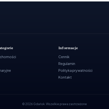
ategorie
Informacje
uchomości
Cennik
Regulamin
ynaryjne
Polityka prywatności
Kontakt
©
2026
Gdańsk
.
Wszelkie prawa zastrzeżone