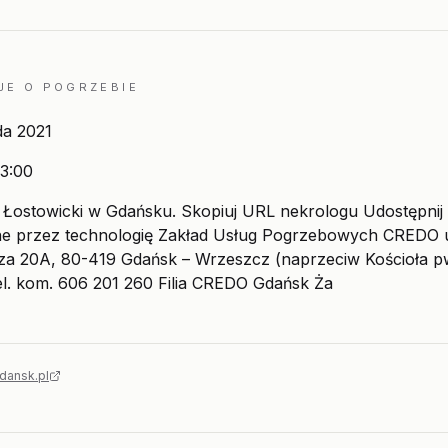
JE O POGRZEBIE
da 2021
3:00
Łostowicki w Gdańsku. Skopiuj URL nekrologu Udostępnij
e przez technologię Zakład Usług Pogrzebowych CREDO u
za 20A, 80-419 Gdańsk – Wrzeszcz (naprzeciw Kościoła pw
el. kom. 606 201 260 Filia CREDO Gdańsk Ża
dansk.pl