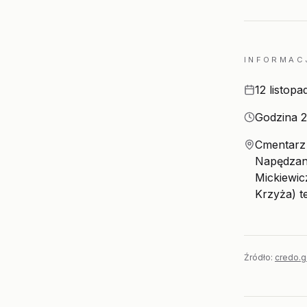
INFORMAC
Data
12 listopa
Godzina
Godzina 2
Miejsce
Cmentarz 
Napędzan
Mickiewic
Krzyża) t
Źródło:
credo.g