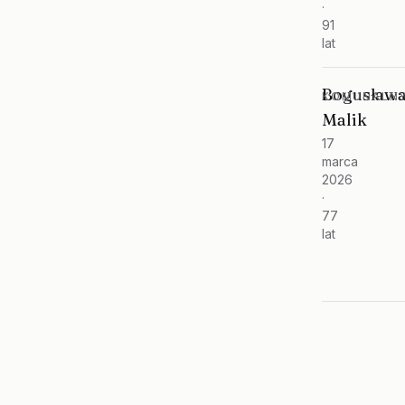
·
91
lat
Bogusław
KOMUNALNY
Malik
17
marca
2026
·
77
lat