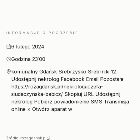
INFORMACJE O POGRZEBIE
Data
6 lutego 2024
Godzina
Godzina 23:00
Miejsce
komunalny Gdańsk Srebrzysko Srebrniki 12
Udostępnij nekrolog Facebook Email Pozostałe
https://rozagdansk.pl/nekrolog/jozefa-
siudaczynska-babicz/ Skopiuj URL Udostępnij
nekrolog Pobierz powiadomienie SMS Transmisja
online × Otwórz aparat w
Źródło:
rozagdansk.pl