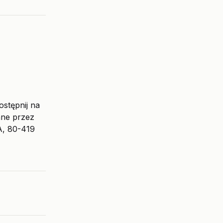
stępnij na
ane przez
A, 80-419