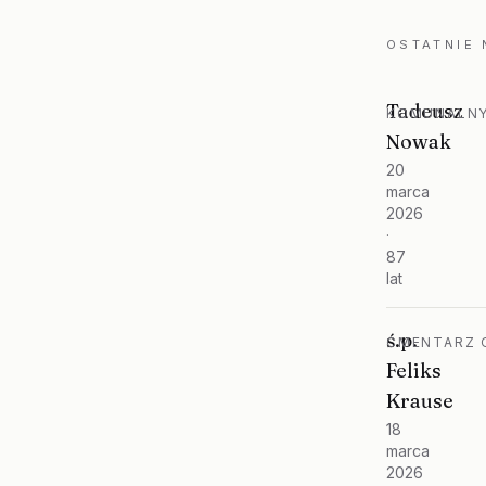
OSTATNIE
Tadeusz
KOMUNALNY
Nowak
20
marca
2026
·
87
lat
ś.p.
CMENTARZ O
Feliks
Krause
18
marca
2026