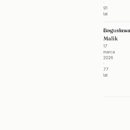
·
91
lat
Bogusław
KOMUNALNY
Malik
17
marca
2026
·
77
lat