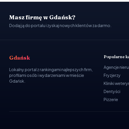
Masz firmę w Gdańsk?
Dodaj ją do portalu i zyskaj nowych klientów za darmo.
Popularne k
Gdańsk
Agencje nier
Lokalny portal z rankingami najlepszych firm,
profilami osób i wydarzeniami w mieście
Fryzjerzy
Gdańsk.
Kliniki weter
Dentyści
Pizzerie