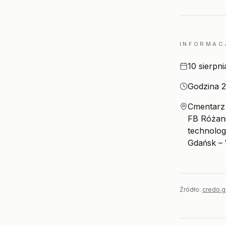
INFORMAC
Data
10 sierpn
Godzina
Godzina 2
Miejsce
Cmentarz 
FB Różani
technolog
Gdańsk –
Źródło:
credo.g