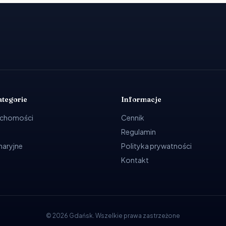
ategorie
Informacje
uchomości
Cennik
Regulamin
ynaryjne
Polityka prywatności
Kontakt
©
2026
Gdańsk
.
Wszelkie prawa zastrzeżone