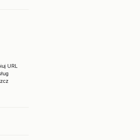
iuj URL
sług
szcz