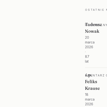
OSTATNIE
Tadeusz
KOMUNALNY
Nowak
20
marca
2026
·
87
lat
ś.p.
CMENTARZ O
Feliks
Krause
18
marca
2026