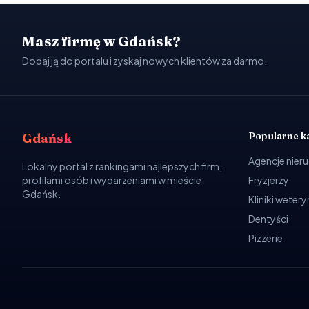
Masz firmę w Gdańsk?
Dodaj ją do portalu i zyskaj nowych klientów za darmo.
Popularne k
Gdańsk
Agencje nier
Lokalny portal z rankingami najlepszych firm,
profilami osób i wydarzeniami w mieście
Fryzjerzy
Gdańsk.
Kliniki weter
Dentyści
Pizzerie