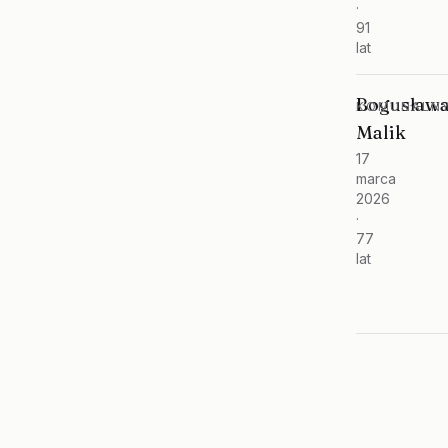
·
91
lat
Bogusław
KOMUNALNY
Malik
17
marca
2026
·
77
lat