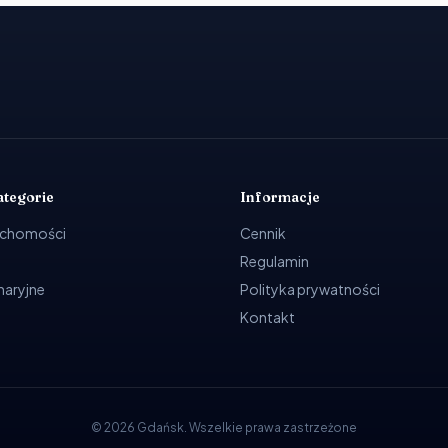
ategorie
Informacje
uchomości
Cennik
Regulamin
ynaryjne
Polityka prywatności
Kontakt
©
2026
Gdańsk
.
Wszelkie prawa zastrzeżone