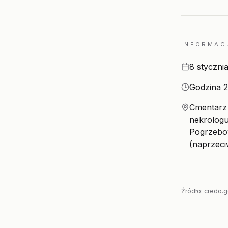
INFORMAC
Data
8 styczni
Godzina
Godzina 2
Miejsce
Cmentarz 
nekrologu
Pogrzebo
(naprzeci
Źródło:
credo.g