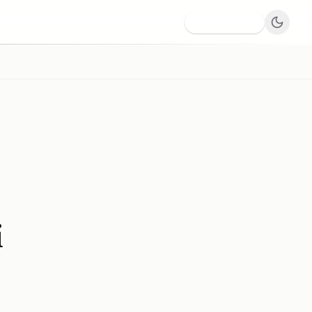
Dodaj firmę
i