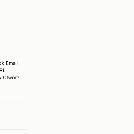
ok Email
URL
 × Otwórz