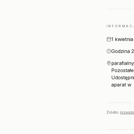
INFORMAC
Data
1 kwietni
Godzina
Godzina 2
Miejsce
parafialn
Pozostałe
Udostępni
aparat w
Źródło:
rozagda