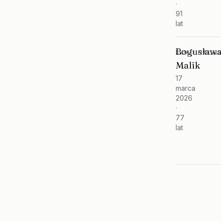
·
91
lat
Bogusław
KOMUNALNY
Malik
17
marca
2026
·
77
lat