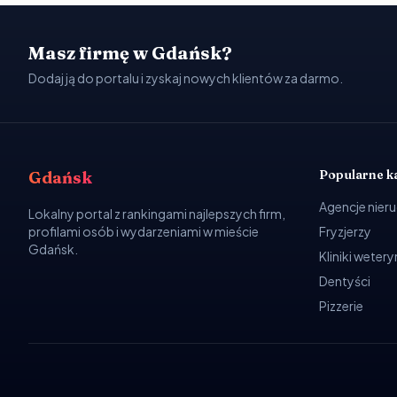
Masz firmę w Gdańsk?
Dodaj ją do portalu i zyskaj nowych klientów za darmo.
Popularne k
Gdańsk
Agencje nier
Lokalny portal z rankingami najlepszych firm,
profilami osób i wydarzeniami w mieście
Fryzjerzy
Gdańsk.
Kliniki weter
Dentyści
Pizzerie