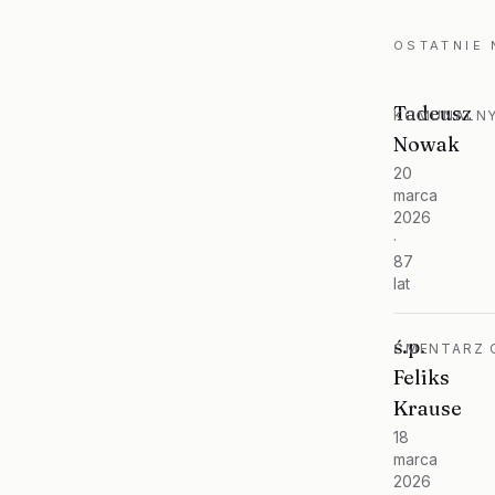
OSTATNIE
Tadeusz
KOMUNALNY
Nowak
20
marca
2026
·
87
lat
ś.p.
CMENTARZ O
Feliks
Krause
18
marca
2026