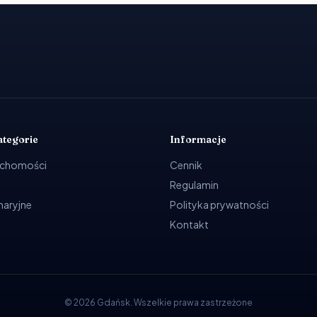
ategorie
Informacje
uchomości
Cennik
Regulamin
ynaryjne
Polityka prywatności
Kontakt
©
2026
Gdańsk
.
Wszelkie prawa zastrzeżone