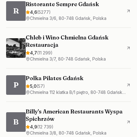
Ristorante Sempre Gdańsk
R
4,6
(
5277
)
Chmielna 3/6, 80-748 Gdańsk, Polska
Chleb i Wino Chmielna Gdańsk
Restauracja
4,7
(
11 299
)
Chmielna 3/7, 80-748 Gdańsk, Polska
Polka Pilates Gdańsk
P
5,0
(
57
)
Chmielna 112 klatka B/1 piętro, 80-748 Gdańsk, Polska
Billy's American Restaurants Wyspa
Spichrzów
B
4,9
(
12 739
)
Chmielna 3/8, 80-748 Gdańsk, Polska