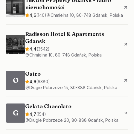
Tekton Property Gdańsk - Biuro
nieruchomości
4,6
(
140
)
Chmielna 10, 80-748 Gdańsk, Polska
Radisson Hotel & Apartments
Gdansk
4,4
(
3542
)
Chmielna 10, 80-748 Gdańsk, Polska
Ostro
O
4,6
(
6380
)
Długie Pobrzeże 15, 80-888 Gdańsk, Polska
Gelato Chocolato
G
4,7
(
154
)
Długie Pobrzeże 20, 80-888 Gdańsk, Polska