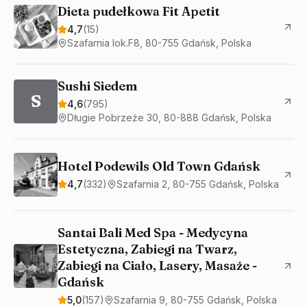
Dieta pudełkowa Fit Apetit
4,7
(
15
)
Szafarnia lok.F8, 80-755 Gdańsk, Polska
Sushi Siedem
S
4,6
(
795
)
Długie Pobrzeże 30, 80-888 Gdańsk, Polska
Hotel Podewils Old Town Gdańsk
4,7
(
332
)
Szafarnia 2, 80-755 Gdańsk, Polska
Santai Bali Med Spa - Medycyna
Estetyczna, Zabiegi na Twarz,
Zabiegi na Ciało, Lasery, Masaże -
Gdańsk
5,0
(
157
)
Szafarnia 9, 80-755 Gdańsk, Polska