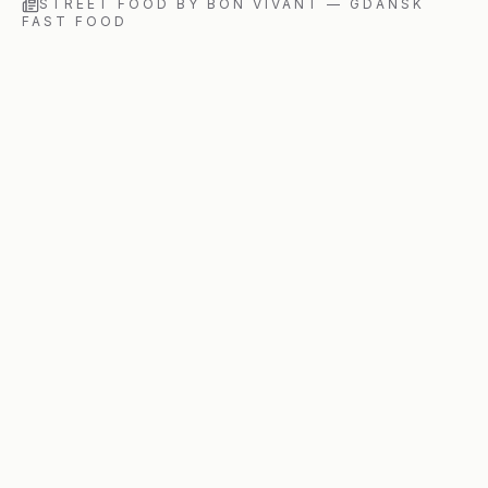
STREET FOOD BY BON VIVANT
—
GDAŃSK
FAST FOOD