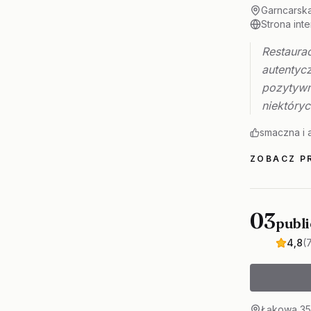
Garncarsk
Strona int
Restaura
autentyc
pozytywn
niektóryc
smaczna i 
ZOBACZ PR
03
publi
4,8
(
Łąkowa 35/