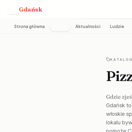
Gdańsk
G
Strona główna
Firmy
Aktualności
Ludzie
KATALOG
Piz
Gdzie zje
Gdańsk to 
włoskie s
lokalu by
pomoże Ci