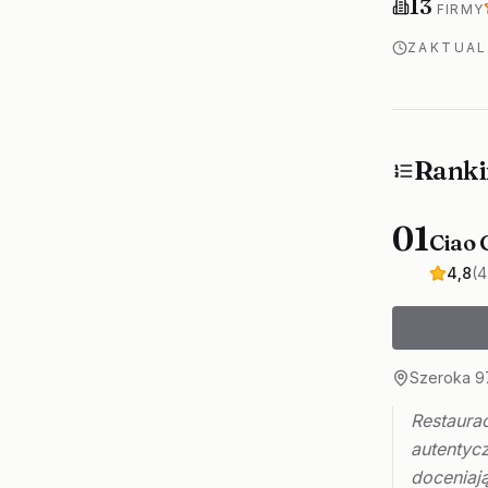
Firm w ranki
13
FIRMY
ZAKTUA
Ranki
01
Ciao 
4,8
(4
Szeroka 9
Restaurac
autentyc
doceniaj