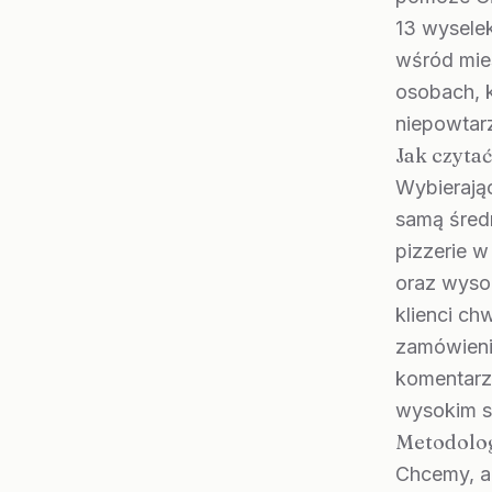
13 wysele
wśród mie
osobach, k
niepowtarz
Jak czytać
Wybierając
samą średn
pizzerie w
oraz wysok
klienci ch
zamówienie
komentarz
wysokim s
Metodolog
Chcemy, ab