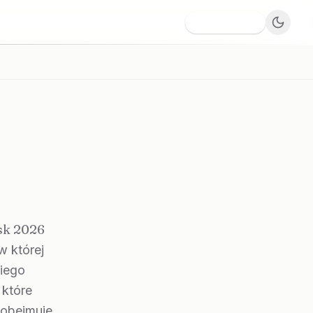
Dodaj firmę
ńsk 2026
w której
niego
 które
 obejmuje