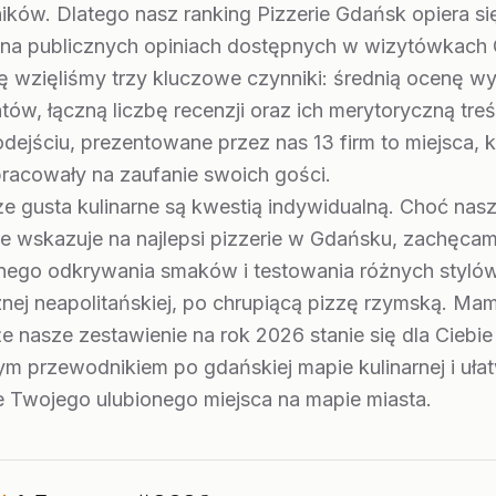
ników. Dlatego nasz ranking Pizzerie Gdańsk opiera si
 na publicznych opiniach dostępnych w wizytówkach 
 wzięliśmy trzy kluczowe czynniki: średnią ocenę w
ntów, łączną liczbę recenzji oraz ich merytoryczną treś
dejściu, prezentowane przez nas 13 firm to miejsca, k
pracowały na zaufanie swoich gości.
że gusta kulinarne są kwestią indywidualną. Choć nas
ie wskazuje na najlepsi pizzerie w Gdańsku, zachęca
nego odkrywania smaków i testowania różnych stylów
nej neapolitańskiej, po chrupiącą pizzę rzymską. Ma
że nasze zestawienie na rok 2026 stanie się dla Ciebie
m przewodnikiem po gdańskiej mapie kulinarnej i ułat
e Twojego ulubionego miejsca na mapie miasta.