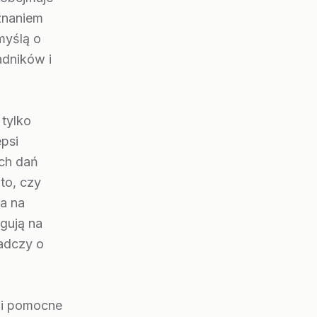
znaniem
myślą o
adników i
 tylko
epsi
ich dań
to, czy
a na
agują na
adczy o
e i pomocne