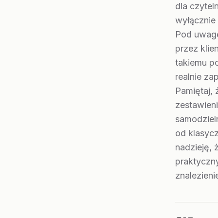
dla czytel
wyłącznie
Pod uwagę
przez klie
takiemu po
realnie za
Pamiętaj, 
zestawien
samodziel
od klasycz
nadzieję, 
praktyczny
znalezieni