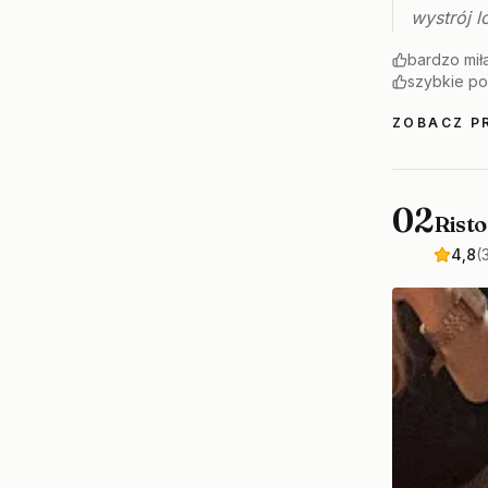
wystrój l
bardzo mił
szybkie p
ZOBACZ PR
02
Risto
4,8
(