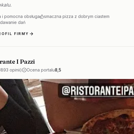
okalu.
a i pomocna obsługa
smaczna pizza z dobrym ciastem
odawanie dań
OFIL FIRMY
rante I Pazzi
3893 opinii)
Ocena portalu
8,5