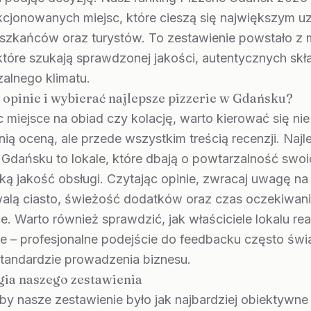
kcjonowanych miejsc, które cieszą się największym u
szkańców oraz turystów. To zestawienie powstało z 
tóre szukają sprawdzonej jakości, autentycznych skł
alnego klimatu.
 opinie i wybierać najlepsze pizzerie w Gdańsku?
 miejsce na obiad czy kolację, warto kierować się nie
ią oceną, ale przede wszystkim treścią recenzji. Najl
 Gdańsku to lokale, które dbają o powtarzalność swo
ą jakość obsługi. Czytając opinie, zwracaj uwagę na 
walą ciasto, świeżość dodatków oraz czas oczekiwani
. Warto również sprawdzić, jak właściciele lokalu re
e – profesjonalne podejście do feedbacku często świ
tandardzie prowadzenia biznesu.
ia naszego zestawienia
y nasze zestawienie było jak najbardziej obiektywn