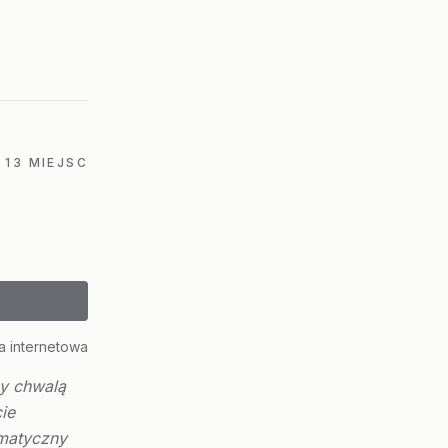
13 MIEJSC
a internetowa
zy chwalą
ie
imatyczny