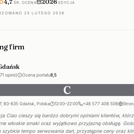
ngu
Średnia ocena
Rok edycji
4,7
2026
ŚR. OCENA
EDYCJA
LIZOWANO
23 LUTEGO 2026
ng firm
Gdańsk
71 opinii)
Ocena portalu
8,5
C
7, 80-835 Gdańsk, Polska
12:00–22:00
+48 577 408 508
Stron
ja Ciao cieszy się bardzo dobrymi opiniami klientów, któr
zne włoskie smaki oraz wyjątkowo przyjazną obsługę. Gośc
ą szybkie tempo serwowania dań, przystępne ceny oraz kl