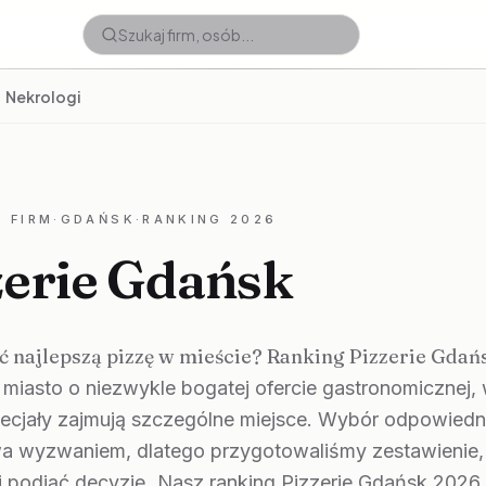
Nekrologi
 FIRM
·
GDAŃSK
·
RANKING 2026
zerie Gdańsk
ść najlepszą pizzę w mieście? Ranking Pizzerie Gda
miasto o niezwykle bogatej ofercie gastronomicznej, 
pecjały zajmują szczególne miejsce. Wybór odpowied
wa wyzwaniem, dlatego przygotowaliśmy zestawienie,
 podjąć decyzję. Nasz ranking Pizzerie Gdańsk 2026