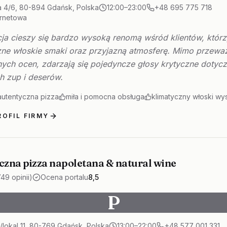
a 4/6, 80-894 Gdańsk, Polska
12:00–23:00
+48 695 775 718
ernetowa
cja cieszy się bardzo wysoką renomą wśród klientów, któr
zne włoskie smaki oraz przyjazną atmosferę. Mimo przewa
ych ocen, zdarzają się pojedyncze głosy krytyczne dotycz
h zup i deserów.
autentyczna pizza
miła i pomocna obsługa
klimatyczny włoski wys
OFIL FIRMY
czna pizza napoletana & natural wine
749 opinii)
Ocena portalu
8,5
P
lokal 11, 80-769 Gdańsk, Polska
13:00–22:00
+48 577 001 331