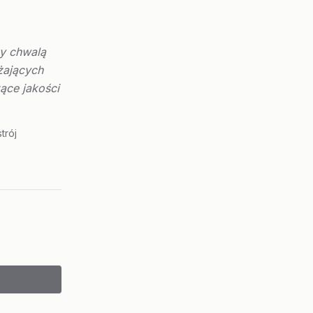
zy chwalą
żających
ące jakości
trój