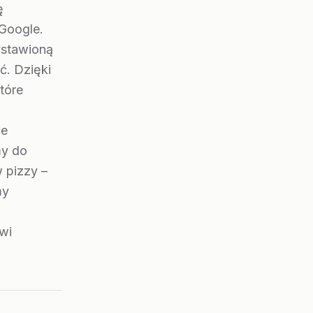
ę
Google.
ystawioną
ć. Dzięki
tóre
ze
my do
 pizzy –
my
wi