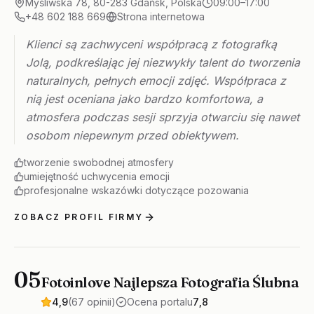
Myśliwska 78, 80-283 Gdańsk, Polska
09:00–17:00
+48 602 188 669
Strona internetowa
Klienci są zachwyceni współpracą z fotografką
Jolą, podkreślając jej niezwykły talent do tworzenia
naturalnych, pełnych emocji zdjęć. Współpraca z
nią jest oceniana jako bardzo komfortowa, a
atmosfera podczas sesji sprzyja otwarciu się nawet
osobom niepewnym przed obiektywem.
tworzenie swobodnej atmosfery
umiejętność uchwycenia emocji
profesjonalne wskazówki dotyczące pozowania
ZOBACZ PROFIL FIRMY
05
Fotoinlove Najlepsza Fotografia Ślubna
4,9
(67 opinii)
Ocena portalu
7,8