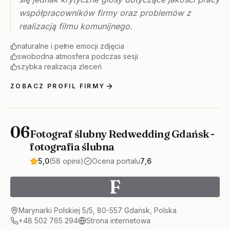
współpracowników firmy oraz problemów z
realizacją filmu komunijnego.
naturalne i pełne emocji zdjęcia
swobodna atmosfera podczas sesji
szybka realizacja zleceń
ZOBACZ PROFIL FIRMY
06
Fotograf ślubny Redwedding Gdańsk -
fotografia ślubna
5,0
(58 opinii)
Ocena portalu
7,6
F
Marynarki Polskiej 5/5, 80-557 Gdańsk, Polska
+48 502 765 294
Strona internetowa