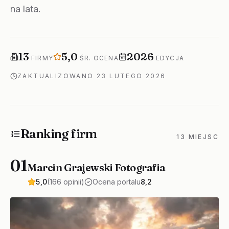
na lata.
Firm w rankingu
Średnia ocena
Rok edycji
13
5,0
2026
FIRMY
ŚR. OCENA
EDYCJA
ZAKTUALIZOWANO
23 LUTEGO 2026
Ranking firm
13 MIEJSC
01
Marcin Grajewski Fotografia
5,0
(166 opinii)
Ocena portalu
8,2