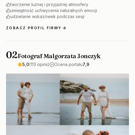
tworzenie luźnej i przyjaznej atmosfery
umiejętność uchwycenia naturalnych emocji
udzielanie wskazówek podczas sesji
ZOBACZ PROFIL FIRMY
02
Fotograf Malgorzata Jonczyk
5,0
(113 opinii)
Ocena portalu
7,9