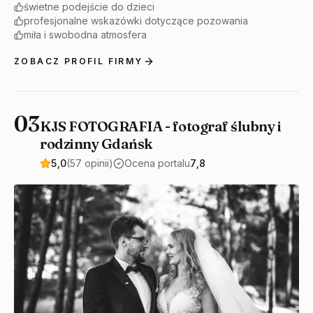
świetne podejście do dzieci
profesjonalne wskazówki dotyczące pozowania
miła i swobodna atmosfera
ZOBACZ PROFIL FIRMY
03
KJS FOTOGRAFIA - fotograf ślubny i
rodzinny Gdańsk
5,0
(57 opinii)
Ocena portalu
7,8