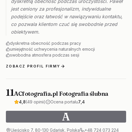
dyskretną obecność podczas uroczystości. Paweł
jest ceniony za profesjonalizm, indywidualne
podejście oraz łatwość w nawiązywaniu kontaktu,
co pozwala klientom czuć się swobodnie przed
obiektywem.
dyskretna obecność podczas pracy
umiejętność uchwycenia naturalnych emocji
swobodna atmosfera podczas sesji
ZOBACZ PROFIL FIRMY
11
ACfotografia.pl Fotografia ślubna
4,8
(49 opinii)
Ocena portalu
7,4
A
Ujeścisko 7, 80-130 Gdańsk, Polska
+48 724 073 224