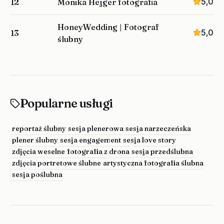
5,0
12
Monika Hejger fotografia
HoneyWedding | Fotograf
5,0
13
ślubny
Popularne usługi
reportaż ślubny
sesja plenerowa
sesja narzeczeńska
plener ślubny
sesja engagement
sesja love story
zdjęcia weselne
fotografia z drona
sesja przedślubna
zdjęcia portretowe ślubne
artystyczna fotografia ślubna
sesja poślubna