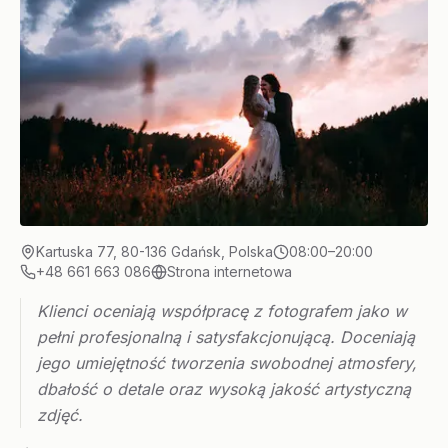
Kartuska 77, 80-136 Gdańsk, Polska
08:00–20:00
+48 661 663 086
Strona internetowa
Klienci oceniają współpracę z fotografem jako w
pełni profesjonalną i satysfakcjonującą. Doceniają
jego umiejętność tworzenia swobodnej atmosfery,
dbałość o detale oraz wysoką jakość artystyczną
zdjęć.