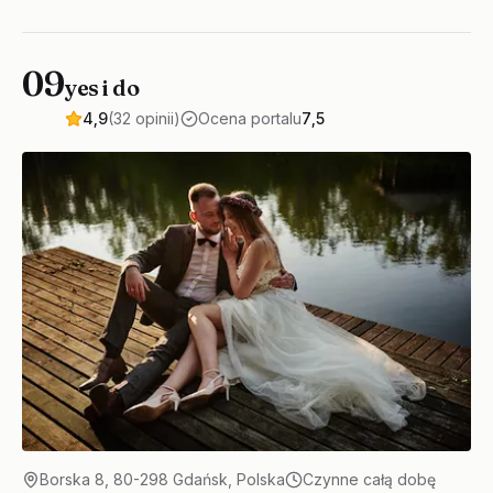
09
yes i do
4,9
(32 opinii)
Ocena portalu
7,5
Borska 8, 80-298 Gdańsk, Polska
Czynne całą dobę