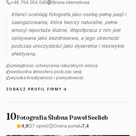
+48 794 264 045
Strona internetowa
Klienci oceniają fotografa jako osobę pełną pasji i
zaangażowania, która tworzy naturalne, pełne
emocji reportaże ślubne. Współpraca z nim jest
opisywana jako bezstresowa, a jego obecność
podczas uroczystości jako dyskretna i niezwykle
efektywna.
umiejętność uchwycenia naturalnych emocji
swobodna atmosfera podczas sesji
wysoka kreatywność i pomysłowość
ZOBACZ PROFIL FIRMY
10
Fotografia Ślubna Paweł Seelieb
4,9
(27 opinii)
Ocena portalu
7,4