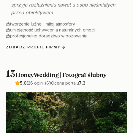
sprzyja rozluźnieniu nawet u osób nieśmiałych
przed obiektywem.
tworzenie luźnej i miłej atmosfery
umiejętność uchwycenia naturalnych emocji
profesjonalne doradztwo w pozowaniu
ZOBACZ PROFIL FIRMY
13
HoneyWedding | Fotograf ślubny
5,0
(26 opinii)
Ocena portalu
7,3