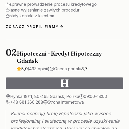
sprawne prowadzenie procesu kredytowego
jasne wyjaśnianie zawiłych procedur
stały kontakt z klientem
ZOBACZ PROFIL FIRMY
02
Hipoteczni - Kredyt Hipoteczny
Gdańsk
5,0
(493 opinii)
Ocena portalu
8,7
H
Hynka 18/11, 80-465 Gdańsk, Polska
09:00–18:00
+48 881 366 288
Strona internetowa
Klienci oceniają firmę Hipoteczni jako wysoce
profesjonalną i skuteczną w procesie uzyskiwania
kredytów hipotecznych. Doradcy są chwaleni za