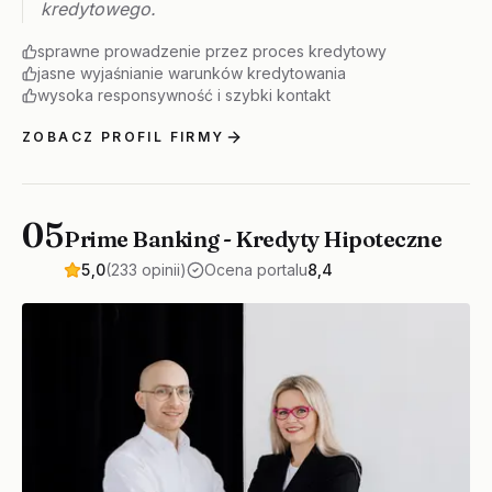
kredytowego.
sprawne prowadzenie przez proces kredytowy
jasne wyjaśnianie warunków kredytowania
wysoka responsywność i szybki kontakt
ZOBACZ PROFIL FIRMY
05
Prime Banking - Kredyty Hipoteczne
5,0
(233 opinii)
Ocena portalu
8,4