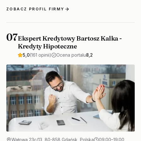
ZOBACZ PROFIL FIRMY
07
Ekspert Kredytowy Bartosz Kalka -
Kredyty Hipoteczne
5,0
(161 opinii)
Ocena portalu
8,2
Wałowa 23c/13, 80-858 Gdańsk, Polska
09:00–19:00