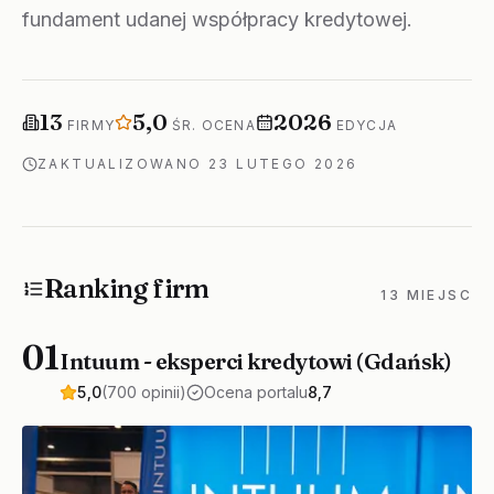
fundament udanej współpracy kredytowej.
Firm w rankingu
Średnia ocena
Rok edycji
13
5,0
2026
FIRMY
ŚR. OCENA
EDYCJA
ZAKTUALIZOWANO
23 LUTEGO 2026
Ranking firm
13 MIEJSC
01
Intuum - eksperci kredytowi (Gdańsk)
5,0
(700 opinii)
Ocena portalu
8,7