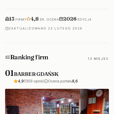
Firm w rankingu
Średnia ocena
Rok edycji
13
4,8
2026
FIRMY
ŚR. OCENA
EDYCJA
ZAKTUALIZOWANO
23 LUTEGO 2026
Ranking firm
13 MIEJSC
01
BARBER GDAŃSK
4,9
(1359 opinii)
Ocena portalu
8,6