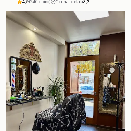
4,9
(240 opinii)
Ocena portalu
8,3