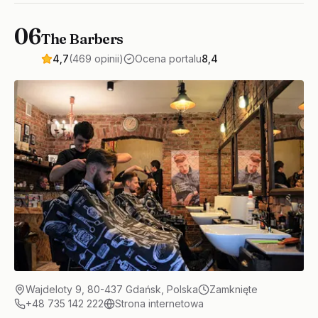
06
The Barbers
4,7
(469 opinii)
Ocena portalu
8,4
Wajdeloty 9, 80-437 Gdańsk, Polska
Zamknięte
+48 735 142 222
Strona internetowa