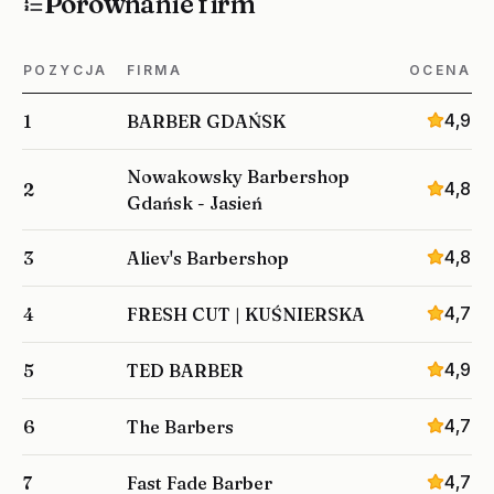
Porównanie firm
POZYCJA
FIRMA
OCENA
4,9
1
BARBER GDAŃSK
Nowakowsky Barbershop
4,8
2
Gdańsk - Jasień
4,8
3
Aliev's Barbershop
4,7
4
FRESH CUT | KUŚNIERSKA
4,9
5
TED BARBER
4,7
6
The Barbers
4,7
7
Fast Fade Barber