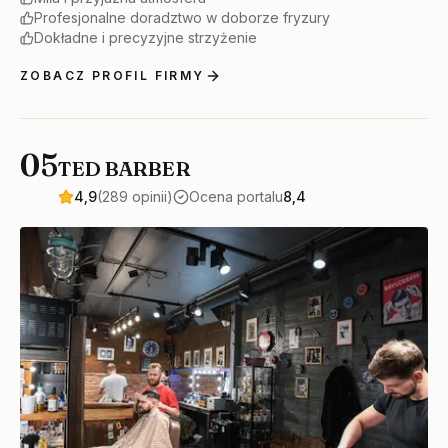
Profesjonalne doradztwo w doborze fryzury
Dokładne i precyzyjne strzyżenie
ZOBACZ PROFIL FIRMY
05
TED BARBER
4,9
(289 opinii)
Ocena portalu
8,4