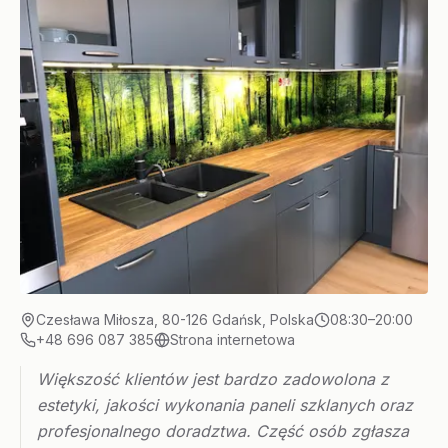
Czesława Miłosza, 80-126 Gdańsk, Polska
08:30–20:00
+48 696 087 385
Strona internetowa
Większość klientów jest bardzo zadowolona z
estetyki, jakości wykonania paneli szklanych oraz
profesjonalnego doradztwa. Część osób zgłasza