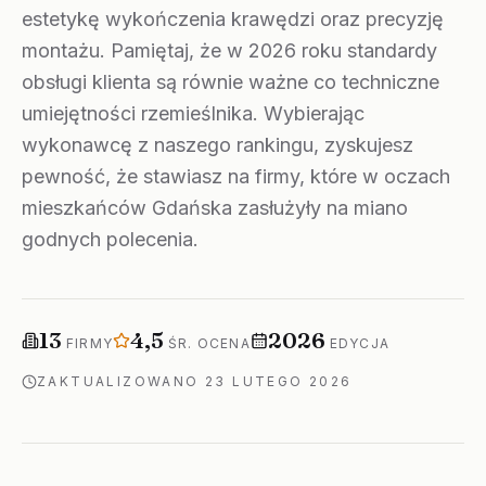
estetykę wykończenia krawędzi oraz precyzję
montażu. Pamiętaj, że w 2026 roku standardy
obsługi klienta są równie ważne co techniczne
umiejętności rzemieślnika. Wybierając
wykonawcę z naszego rankingu, zyskujesz
pewność, że stawiasz na firmy, które w oczach
mieszkańców Gdańska zasłużyły na miano
godnych polecenia.
Firm w rankingu
Średnia ocena
Rok edycji
13
4,5
2026
FIRMY
ŚR. OCENA
EDYCJA
ZAKTUALIZOWANO
23 LUTEGO 2026