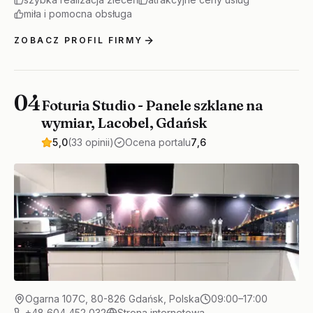
miła i pomocna obsługa
ZOBACZ PROFIL FIRMY
04
Foturia Studio - Panele szklane na
wymiar, Lacobel, Gdańsk
5,0
(33 opinii)
Ocena portalu
7,6
Ogarna 107C, 80-826 Gdańsk, Polska
09:00–17:00
+48 604 452 032
Strona internetowa