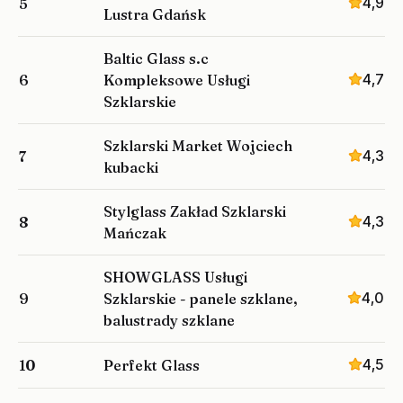
4,9
5
Lustra Gdańsk
Baltic Glass s.c
4,7
6
Kompleksowe Usługi
Szklarskie
Szklarski Market Wojciech
4,3
7
kubacki
Stylglass Zakład Szklarski
4,3
8
Mańczak
SHOWGLASS Usługi
4,0
9
Szklarskie - panele szklane,
balustrady szklane
4,5
10
Perfekt Glass