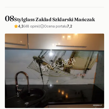
08
Stylglass Zakład Szklarski Mańczak
4,3
(48 opinii)
Ocena portalu
7,2