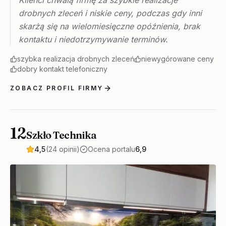
Klienci chwalą firmę za szybkie realizacje
drobnych zleceń i niskie ceny, podczas gdy inni
skarżą się na wielomiesięczne opóźnienia, brak
kontaktu i niedotrzymywanie terminów.
szybka realizacja drobnych zleceń
niewygórowane ceny
dobry kontakt telefoniczny
ZOBACZ PROFIL FIRMY
12
Szkło Technika
4,5
(24 opinii)
Ocena portalu
6,9