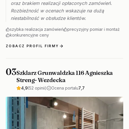
oraz brakiem realizacji opłaconych zamówień.
Rozbieżność w ocenach wskazuje na dużą
niestabilność w obsłudze klientów.
szybka realizacja zamówień
precyzyjny pomiar i montaż
konkurencyjne ceny
ZOBACZ PROFIL FIRMY
03
Szklarz Grunwaldzka 116 Agnieszka
Streng- Wezdecka
4,9
(52 opinii)
Ocena portalu
7,7