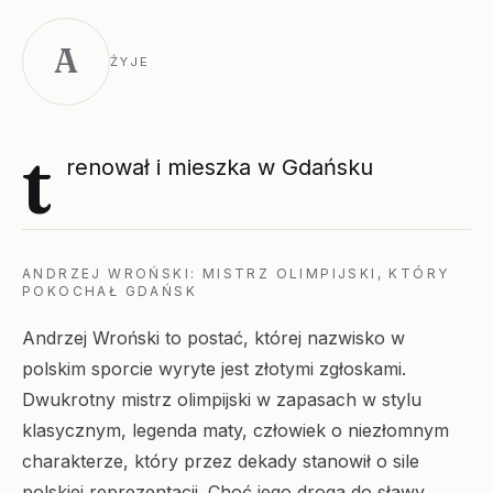
A
ŻYJE
t
renował i mieszka w Gdańsku
ANDRZEJ WROŃSKI: MISTRZ OLIMPIJSKI, KTÓRY
POKOCHAŁ GDAŃSK
Andrzej Wroński to postać, której nazwisko w
polskim sporcie wyryte jest złotymi zgłoskami.
Dwukrotny mistrz olimpijski w zapasach w stylu
klasycznym, legenda maty, człowiek o niezłomnym
charakterze, który przez dekady stanowił o sile
polskiej reprezentacji. Choć jego droga do sławy