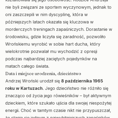
nie byli związani ze sportem wyczynowym, jednak to
oni zaszczepili w nim dyscyplinę, która w
późniejszych latach okazała się kluczowa w
morderczych treningach zapaśniczych. Dorastanie w
środowisku, gdzie liczyła się zaradność, pozwoliło
Wrońskiemu wyrobić w sobie hart ducha, który
wielokrotnie pozwalał mu wychodzić z opresji
podczas najbardziej zaciętych pojedynków na
matach całego świata.
Data i miejsce urodzenia, dzieciństwo
Andrzej Wroński urodził się
8 października 1965
roku w Kartuzach
. Jego dzieciństwo nie różniło się
znacząco od życia jego rówieśników – był aktywnym
dzieckiem, które szukało ujścia dla swojej niespożytej
energii. Choć w tamtym czasie nikt nie przypuszczał,
że stanie się jednym z najwybitniejszych zapaśników