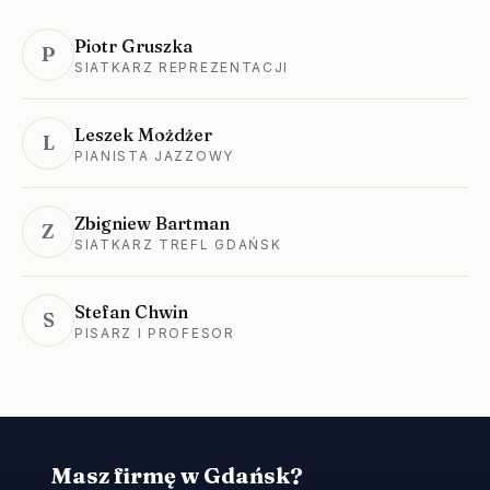
Piotr Gruszka
P
SIATKARZ REPREZENTACJI
Leszek Możdżer
L
PIANISTA JAZZOWY
Zbigniew Bartman
Z
SIATKARZ TREFL GDAŃSK
Stefan Chwin
S
PISARZ I PROFESOR
Masz firmę w Gdańsk?