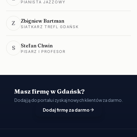
PIANISTA JAZZOWY
Zbigniew Bartman
Z
SIATKARZ TREFL GDAŃSK
Stefan Chwin
S
PISARZ I PROFESOR
Masz firmę w Gdańsk?
Dodaj ją do portalu i zyskaj nowych klientów za darmo.
Dodaj firmę za darmo