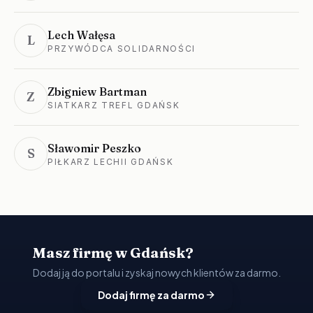
Lech Wałęsa
L
PRZYWÓDCA SOLIDARNOŚCI
Zbigniew Bartman
Z
SIATKARZ TREFL GDAŃSK
Sławomir Peszko
S
PIŁKARZ LECHII GDAŃSK
Masz firmę w Gdańsk?
Dodaj ją do portalu i zyskaj nowych klientów za darmo.
Dodaj firmę za darmo