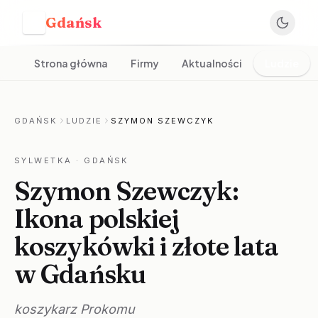
Gdańsk
G
Strona główna
Firmy
Aktualności
Ludzie
GDAŃSK
LUDZIE
SZYMON SZEWCZYK
SYLWETKA
· GDAŃSK
Szymon Szewczyk:
Ikona polskiej
koszykówki i złote lata
w Gdańsku
koszykarz Prokomu